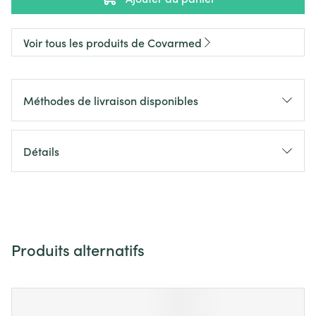
Voir tous les produits de Covarmed
Méthodes de livraison disponibles
Détails
Produits alternatifs
Il est possible de naviguer entre les éléments du carrousel 
Appuyer sur pour sauter le carrousel
Appuyez sur cette touche pour accéder à la navigation en 