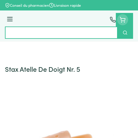
Aller au contenu
Conseil du pharmacien
Livraison rapide
Menu
Cherch
Rechercher
Stax Atelle De Doigt Nr. 5