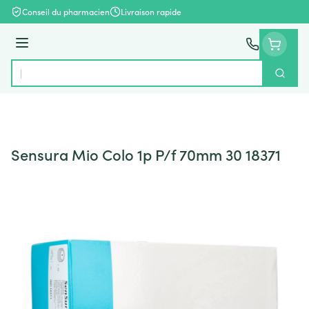
Aller au contenu
Conseil du pharmacien
Livraison rapide
Menu
Cherch
Rechercher
Sensura Mio Colo 1p P/f 70mm 30 18371