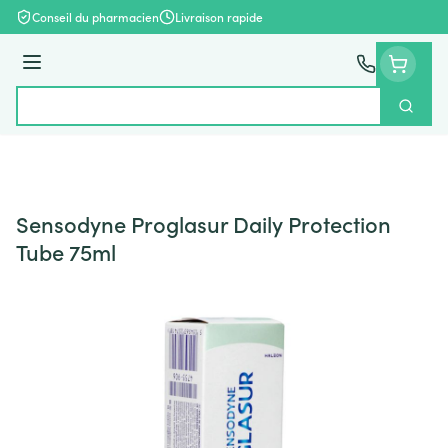
Aller au contenu
Conseil du pharmacien
Livraison rapide
Menu
Cherch
Rechercher
Sensodyne Proglasur Daily Protection
Tube 75ml