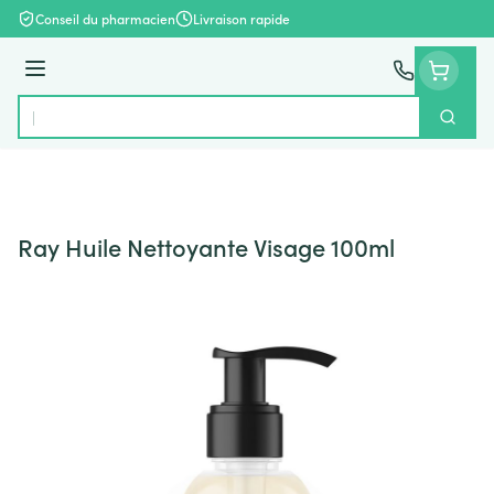
Aller au contenu
Conseil du pharmacien
Livraison rapide
Menu
Cherch
Rechercher
Ray Huile Nettoyante Visage 100ml