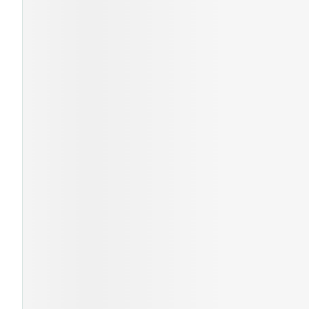
Cheveux
Piluliers et acc
Soins du visag
Taches de pigm
Peau sensible -
Peau mixte
Peau terne
Afficher plus
Ronflement