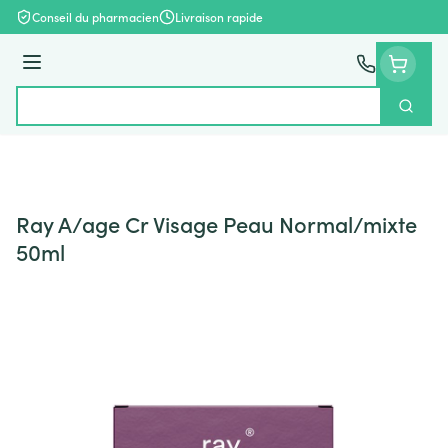
Aller au contenu
Conseil du pharmacien
Livraison rapide
Menu
Cherch
Rechercher
Ray A/age Cr Visage Peau Normal/mixte
50ml