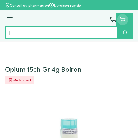
Aller au contenu
Conseil du pharmacien
Livraison rapide
Menu
Cherch
Rechercher
Opium 15ch Gr 4g Boiron
Médicament