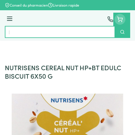
Aller au contenu
Conseil du pharmacien
Livraison rapide
Menu
Cherch
Rechercher
NUTRISENS CEREAL NUT HP+BT EDULC
BISCUIT 6X50 G