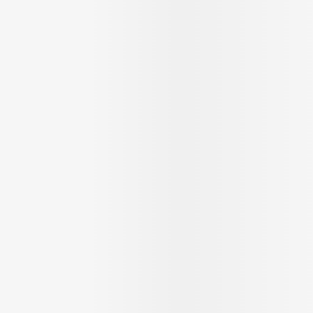
Massage
Afficher plus
Afficher plu
essoires
Masques chirurgique
e
Compléments
Répulsifs an
nutritionnels
entation
 peau irritée
Autobronzants
Rasage