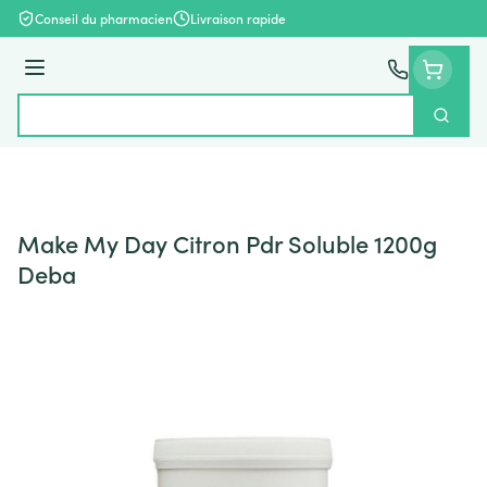
Aller au contenu
Conseil du pharmacien
Livraison rapide
Menu
Cherch
Rechercher
Make My Day Citron Pdr Soluble 1200g
Deba