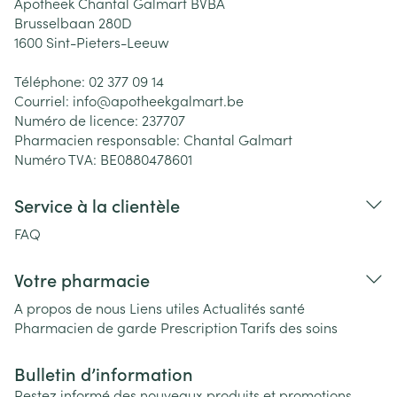
Apotheek Chantal Galmart BVBA
Brusselbaan 280D
1600
Sint-Pieters-Leeuw
Téléphone:
02 377 09 14
Courriel:
info@
apotheekgalmart.be
Numéro de licence:
237707
Pharmacien responsable:
Chantal Galmart
Numéro TVA:
BE0880478601
Service à la clientèle
FAQ
Votre pharmacie
A propos de nous
Liens utiles
Actualités santé
Pharmacien de garde
Prescription
Tarifs des soins
Bulletin d’information
Restez informé des nouveaux produits et promotions