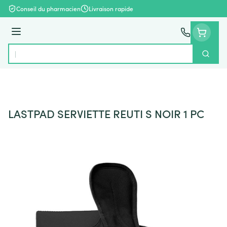
Aller au contenu
Conseil du pharmacien
Livraison rapide
Menu
Cherch
Rechercher
LASTPAD SERVIETTE REUTI S NOIR 1 PC