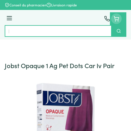
Aller au contenu
Conseil du pharmacien
Livraison rapide
Menu
Cherch
Rechercher
Jobst Opaque 1 Ag Pet Dots Car Iv Pair