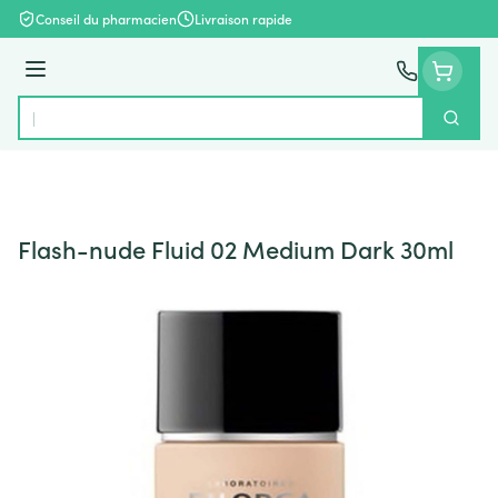
Aller au contenu
Conseil du pharmacien
Livraison rapide
Menu
Cherch
Rechercher
Flash-nude Fluid 02 Medium Dark 30ml