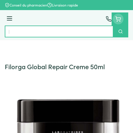
Aller au contenu
Conseil du pharmacien
Livraison rapide
Menu
Cherch
Rechercher
Filorga Global Repair Creme 50ml