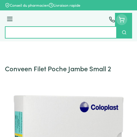
Aller au contenu
Conseil du pharmacien
Livraison rapide
Menu
Cherch
Rechercher
Conveen Filet Poche Jambe Small 2