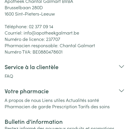
Apotheek Chantal Galmart BVBA
Brusselbaan 280D
1600
Sint-Pieters-Leeuw
Téléphone:
02 377 09 14
Courriel:
info@
apotheekgalmart.be
Numéro de licence:
237707
Pharmacien responsable:
Chantal Galmart
Numéro TVA:
BE0880478601
Service à la clientèle
FAQ
Votre pharmacie
A propos de nous
Liens utiles
Actualités santé
Pharmacien de garde
Prescription
Tarifs des soins
Bulletin d’information
Restez informé des nouveaux produits et promotions