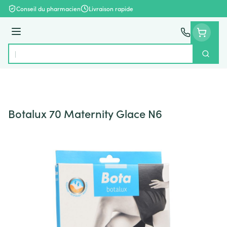
Aller au contenu
Conseil du pharmacien
Livraison rapide
Menu
Cherch
Rechercher
Botalux 70 Maternity Glace N6