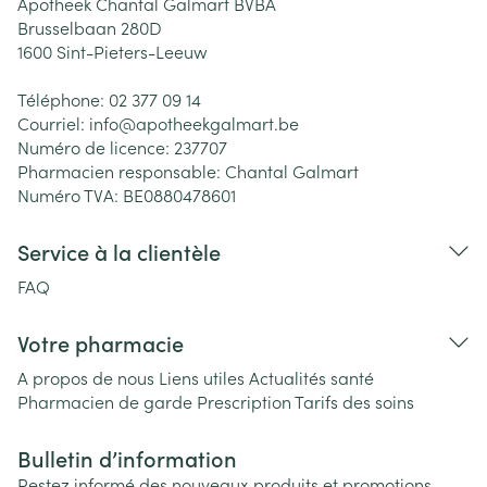
Apotheek Chantal Galmart BVBA
Brusselbaan 280D
1600
Sint-Pieters-Leeuw
Téléphone:
02 377 09 14
Courriel:
info@
apotheekgalmart.be
Numéro de licence:
237707
Pharmacien responsable:
Chantal Galmart
Numéro TVA:
BE0880478601
Service à la clientèle
FAQ
Votre pharmacie
A propos de nous
Liens utiles
Actualités santé
Pharmacien de garde
Prescription
Tarifs des soins
Bulletin d’information
Restez informé des nouveaux produits et promotions