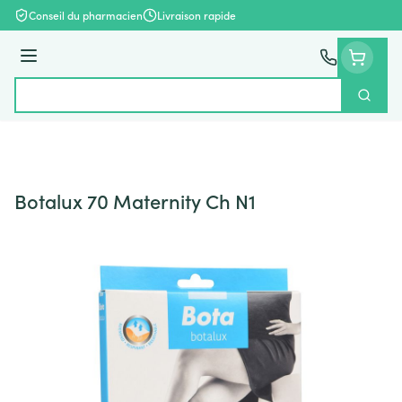
Aller au contenu
Conseil du pharmacien
Livraison rapide
Menu
Cherch
Rechercher
Botalux 70 Maternity Ch N1