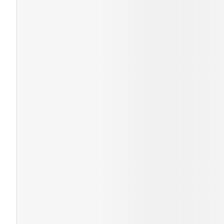
Cheveux
Piluliers et acc
Soins du visag
Taches de pigm
Peau sensible -
Peau mixte
Peau terne
Afficher plus
Ronflement