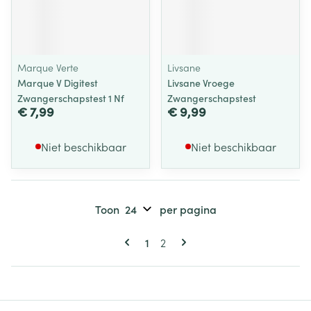
Marque Verte
Livsane
Marque V Digitest
Livsane Vroege
Zwangerschapstest 1 Nf
Zwangerschapstest
€ 7,99
€ 9,99
Niet beschikbaar
Niet beschikbaar
Toon
per pagina
Pagina's
U lees momenteel pagina
Pagina
1
2