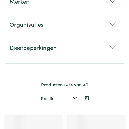
Merken
filter
Organisaties
filter
Dieetbeperkingen
filter
Producten
1
-
24
van
40
Sorteer op: