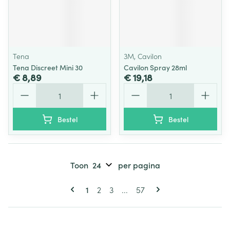
Tena
3M, Cavilon
Tena Discreet Mini 30
Cavilon Spray 28ml
€ 8,89
€ 19,18
Aantal
Aantal
Bestel
Bestel
Toon
per pagina
Pagina's
U lees momenteel pagina
Pagina
Pagina
Pagina
1
2
3
...
57