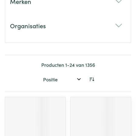
Merken
filter
Organisaties
filter
Producten
1
-
24
van
1356
Sorteer op: