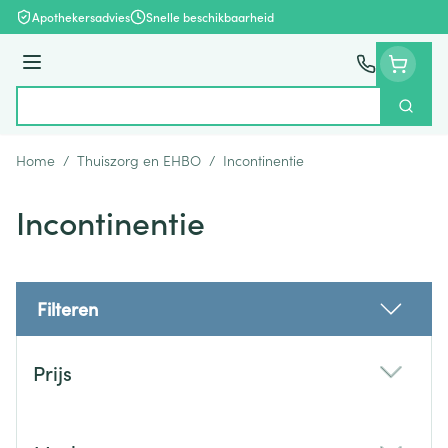
Ga naar de inhoud
Apothekersadvies
Snelle beschikbaarheid
Menu
Zoek
Product, merk, categorie...
Home
/
Thuiszorg en EHBO
/
Incontinentie
Incontinentie
Filteren
Doorgaan naar productlijst
Prijs
filter