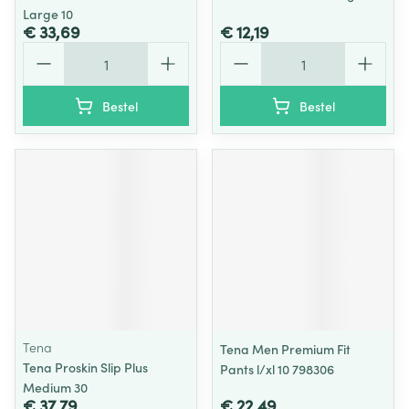
Large 10
€ 33,69
€ 12,19
Aantal
Aantal
Bestel
Bestel
Tena
Tena Men Premium Fit
Tena Proskin Slip Plus
Pants l/xl 10 798306
Medium 30
€ 37,79
€ 22,49