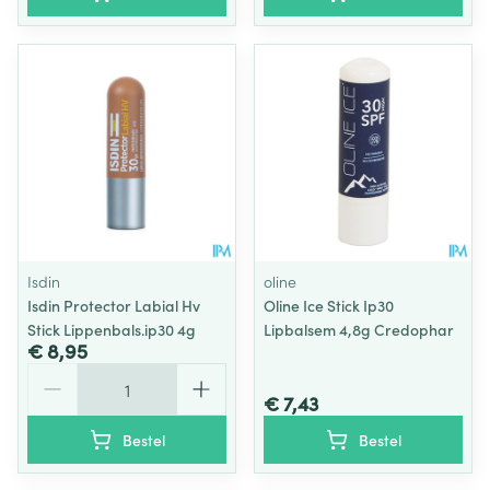
Isdin
oline
Isdin Protector Labial Hv
Oline Ice Stick Ip30
Stick Lippenbals.ip30 4g
Lipbalsem 4,8g Credophar
€ 8,95
Aantal
€ 7,43
Bestel
Bestel