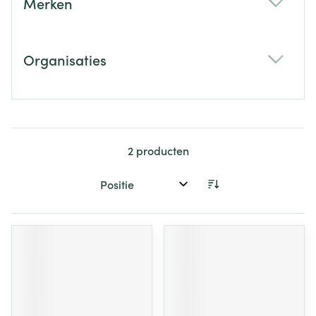
Merken
filter
Organisaties
filter
2
producten
Sorteer op: