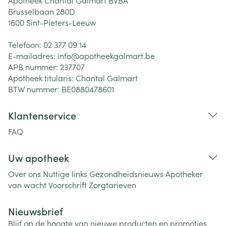
Apotheek Chantal Galmart BVBA
Brusselbaan 280D
1600
Sint-Pieters-Leeuw
Telefoon:
02 377 09 14
E-mailadres:
info@
apotheekgalmart.be
APB nummer:
237707
Apotheek titularis:
Chantal Galmart
BTW nummer:
BE0880478601
Klantenservice
FAQ
Uw apotheek
Over ons
Nuttige links
Gezondheidsnieuws
Apotheker
van wacht
Voorschrift
Zorgtarieven
Nieuwsbrief
Blijf op de hoogte van nieuwe producten en promoties