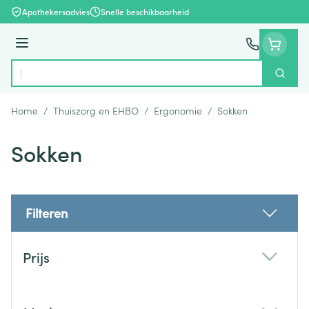
Ga naar de inhoud
Apothekersadvies
Snelle beschikbaarheid
Menu
Zoek
Product, merk, categorie...
Home
/
Thuiszorg en EHBO
/
Ergonomie
/
Sokken
Sokken
Filteren
Doorgaan naar productlijst
Prijs
filter