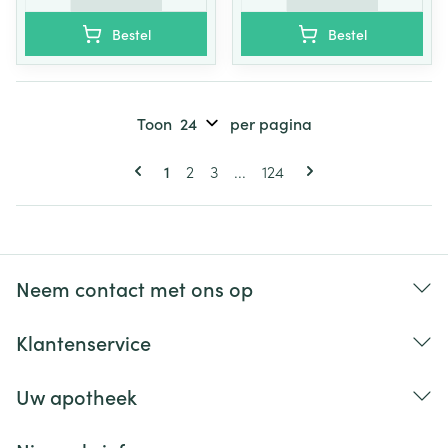
Bestel
Bestel
Toon
per pagina
Pagina's
U lees momenteel pagina
Pagina
Pagina
Pagina
1
2
3
...
124
Neem contact met ons op
Klantenservice
Uw apotheek