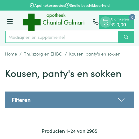
Dia 1 van 1
Ga naar de inhoud
Apothekersadvies
Snelle beschikbaarheid
0
0 artikelen
Menu
€ 0,00
Medicijn
Zoek
Product, merk, categorie...
Home
/
Thuiszorg en EHBO
/
Kousen, panty's en sokken
Kousen, panty's en sokken
Filteren
Producten
1
-
24
van
2965