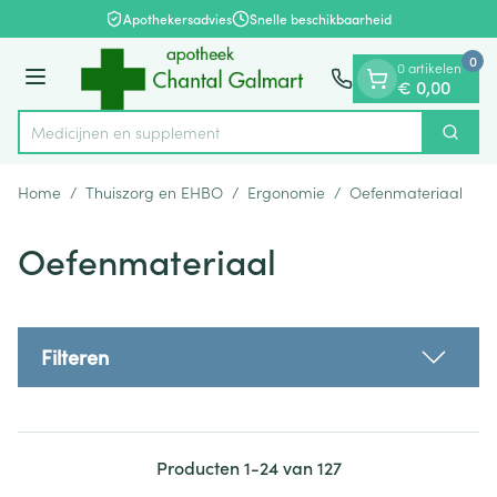
Dia 1 van 1
Ga naar de inhoud
Apothekersadvies
Snelle beschikbaarheid
0
0 artikelen
Menu
€ 0,00
Medic
Zoek
Product, merk, categorie...
Home
/
Thuiszorg en EHBO
/
Ergonomie
/
Oefenmateriaal
Oefenmateriaal
Filteren
Producten
1
-
24
van
127