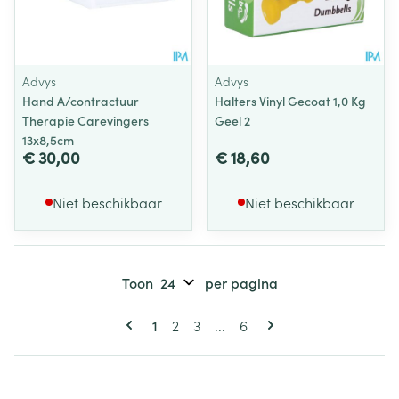
Advys
Advys
Hand A/contractuur
Halters Vinyl Gecoat 1,0 Kg
Therapie Carevingers
Geel 2
13x8,5cm
€ 30,00
€ 18,60
Niet beschikbaar
Niet beschikbaar
Toon
per pagina
Pagina's
U lees momenteel pagina
Pagina
Pagina
Pagina
1
2
3
...
6