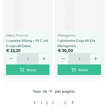
Deba Pharma
Metagenics
l-cysteine 500mg + Vit C-b6
l-glutamine Caps 90 534
V-caps 60 Deba
Metagenics
€ 22,20
€ 36,00
Aantal
Aantal
Bestel
Bestel
Toon
per pagina
Pagina's
U lees momenteel pagina
Pagina
Pagina
Pagina
1
2
3
...
5