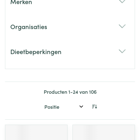
Merken
filter
Organisaties
filter
Dieetbeperkingen
filter
Producten
1
-
24
van
106
Sorteer op: