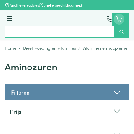
Ga naar de inhoud
Apothekersadvies
Snelle beschikbaarheid
Menu
Zoek
Product, merk, categorie...
Home
/
Dieet, voeding en vitamines
/
Vitamines en supplemente
Aminozuren
Filteren
Doorgaan naar productlijst
Prijs
filter