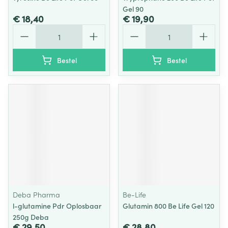
Gel 90
€ 18,40
€ 19,90
Aantal
Aantal
Bestel
Bestel
Deba Pharma
Be-Life
l-glutamine Pdr Oplosbaar
Glutamin 800 Be Life Gel 120
250g Deba
€ 29,50
€ 28,80