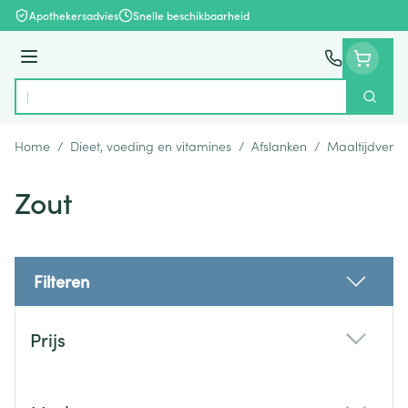
Ga naar de inhoud
Apothekersadvies
Snelle beschikbaarheid
Menu
Zoek
Product, merk, categorie...
Home
/
Dieet, voeding en vitamines
/
Afslanken
/
Maaltijdverv
Zout
Filteren
Doorgaan naar productlijst
Prijs
filter