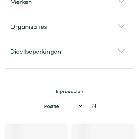
Merken
filter
Organisaties
filter
Dieetbeperkingen
filter
6
producten
Sorteer op: