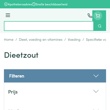
Ga naar de inhoud
Apothekersadvies
Snelle beschikbaarheid
Menu
Zoek
Product, merk, categorie...
Home
/
Dieet, voeding en vitamines
/
Voeding
/
Specifieke voe
Dieetzout
Filteren
Doorgaan naar productlijst
Prijs
filter