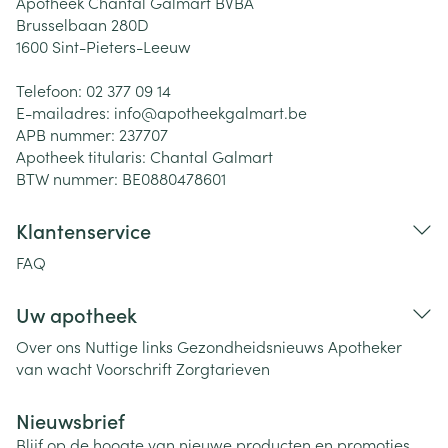
Apotheek Chantal Galmart BVBA
Brusselbaan 280D
1600
Sint-Pieters-Leeuw
Telefoon:
02 377 09 14
E-mailadres:
info@
apotheekgalmart.be
APB nummer:
237707
Apotheek titularis:
Chantal Galmart
BTW nummer:
BE0880478601
Klantenservice
FAQ
Uw apotheek
Over ons
Nuttige links
Gezondheidsnieuws
Apotheker
van wacht
Voorschrift
Zorgtarieven
Nieuwsbrief
Blijf op de hoogte van nieuwe producten en promoties