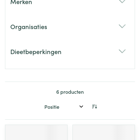
Merken
filter
Organisaties
filter
Dieetbeperkingen
filter
6
producten
Sorteer op: