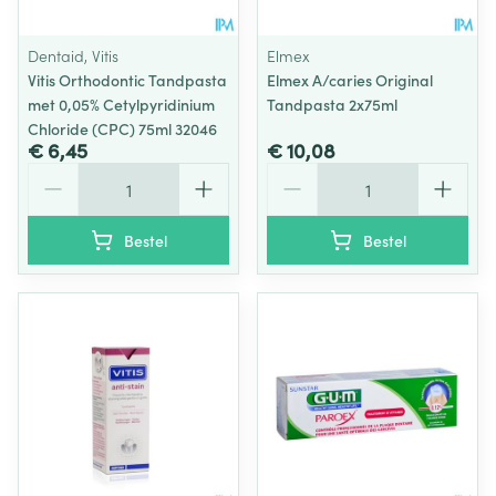
Dentaid, Vitis
Elmex
Vitis Orthodontic Tandpasta
Elmex A/caries Original
met 0,05% Cetylpyridinium
Tandpasta 2x75ml
Chloride (CPC) 75ml 32046
€ 6,45
€ 10,08
Aantal
Aantal
Bestel
Bestel