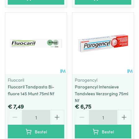
Fluocaril
Parogencyl
Fluocaril Tandpasta Bi-
Parogencyl Intensieve
fluore 145 Munt 75ml Nf
Tandvlees Verzorging 75ml
Nf
€ 7,49
€ 6,75
Aantal
Aantal
Bestel
Bestel