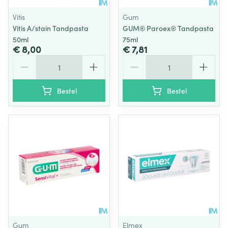
Vitis
Gum
Vitis A/stain Tandpasta
GUM® Paroex® Tandpasta
50ml
75ml
€ 8,00
€ 7,81
Aantal
Aantal
Bestel
Bestel
Gum
Elmex