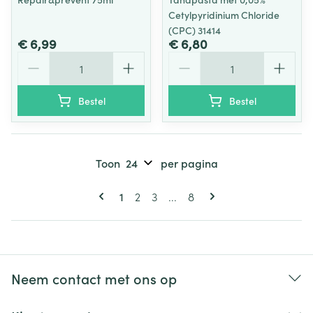
Cetylpyridinium Chloride
(CPC) 31414
€ 6,99
€ 6,80
Aantal
Aantal
Bestel
Bestel
Toon
per pagina
Pagina's
U lees momenteel pagina
Pagina
Pagina
Pagina
1
2
3
...
8
Neem contact met ons op