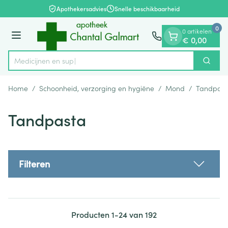
Dia 1 van 1
Ga naar de inhoud
Apothekersadvies
Snelle beschikbaarheid
0
0 artikelen
Menu
€ 0,00
Zoek
Product, merk, categorie...
Home
/
Schoonheid, verzorging en hygiëne
/
Mond
/
Tandpast
Tandpasta
Filteren
Producten
1
-
24
van
192