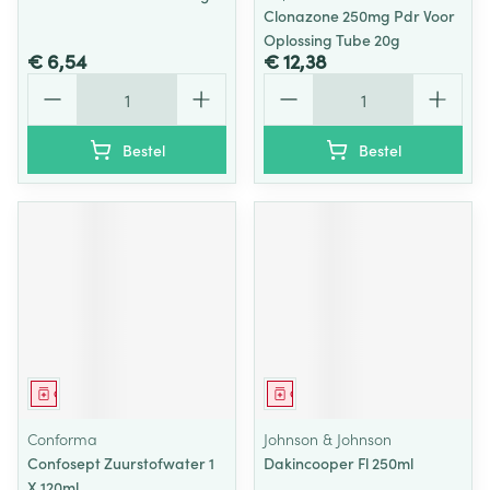
Clonazone 250mg Pdr Voor
Oplossing Tube 20g
€ 6,54
€ 12,38
Aantal
Aantal
Bestel
Bestel
Geneesmiddel
Geneesmiddel
Conforma
Johnson & Johnson
Confosept Zuurstofwater 1
Dakincooper Fl 250ml
X 120ml