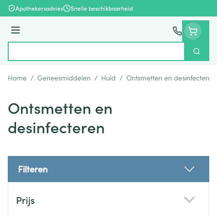
Ga naar de inhoud
Apothekersadvies
Snelle beschikbaarheid
Menu
Zoek
Product, merk, categorie...
Home
/
Geneesmiddelen
/
Huid
/
Ontsmetten en desinfecteren
Ontsmetten en
desinfecteren
Filteren
Doorgaan naar productlijst
Prijs
filter