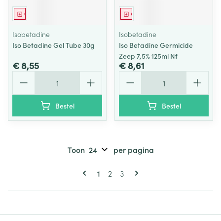
Geneesmiddel
Geneesmiddel
Isobetadine
Isobetadine
Iso Betadine Gel Tube 30g
Iso Betadine Germicide
Zeep 7,5% 125ml Nf
€ 8,55
€ 8,61
Aantal
Aantal
Bestel
Bestel
Toon
per pagina
Pagina's
U lees momenteel pagina
Pagina
Pagina
1
2
3