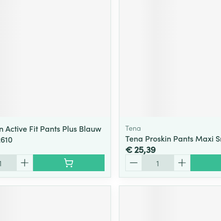
ging
Supplementen
Insectenwe
Mondmaskers
middelen
ssen
 -
id
d
 Active Fit Pants Plus Blauw
Tena
Tena Proskin Pants Maxi S
2610
€ 25,39
Aantal
Zelfbruiner
Scheren