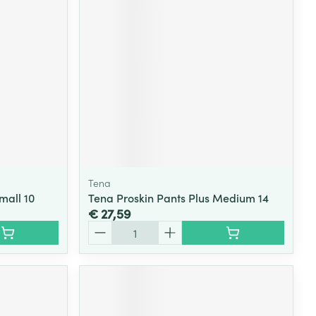
rende
Parfums en
geurproducten
Tena
mall 10
Tena Proskin Pants Plus Medium 14
€ 27,59
Aantal
CBD