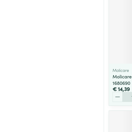
Molicare
Molicar
1680690
€ 14,39
Aantal