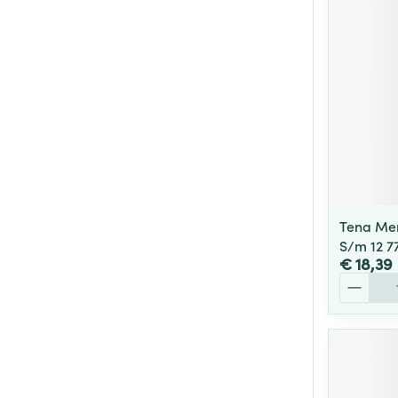
Tena Men
S/m 12 7
€ 18,39
Aantal