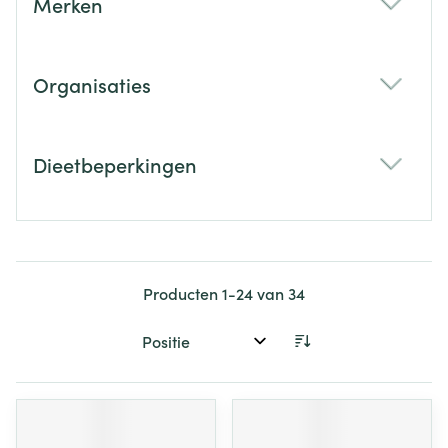
Merken
filter
Organisaties
filter
Dieetbeperkingen
filter
Producten
1
-
24
van
34
Sorteer op: