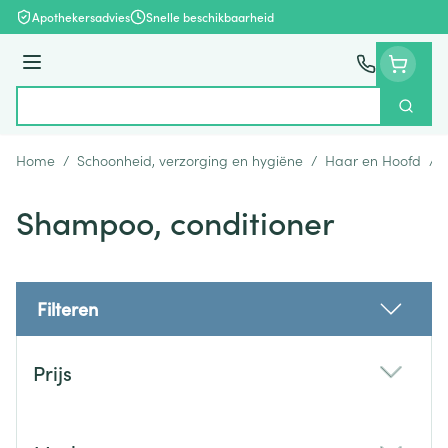
Ga naar de inhoud
Apothekersadvies
Snelle beschikbaarheid
Menu
Zoek
Product, merk, categorie...
Home
/
Schoonheid, verzorging en hygiëne
/
Haar en Hoofd
/
Shampoo, conditioner
Filteren
Doorgaan naar productlijst
Prijs
filter