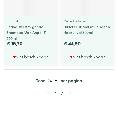
Ecrinal
René Furterer
Ecrinal Verstevigende
Furterer Triphasic Sh Tegen
Shampoo Man Anp2+ Fl
Haaruitval 500ml
200ml
€ 18,70
€ 44,90
Niet beschikbaar
Niet beschikbaar
Toon
per pagina
Pagina's
U lees momenteel pagina
Pagina
1
2