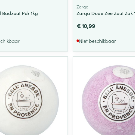
Zarqa
l Badzout Pdr 1kg
Zarqa Dode Zee Zout Zak 
€ 10,99
schikbaar
Niet beschikbaar