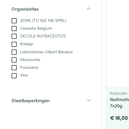
Aerosol toestel
kloven
Tabletten
Organisaties
Aerosol access
Blaren
Creme, gel en 
filter
Zuurstof
2CME (TO SEE ME SPRL)
Eelt
Consulta Belgium
Eksteroog - lik
Ademhalingsste
DECOLA NUTRACEUTICS
Toon meer
Kneipp
Laboratoires Gilbert Benelux
Spieren en gew
Mannavita
Specifiek voor
Purasana
Naalden en spu
Vitry
Lichaamsverzo
Infecties
Spuiten
Deodorant
Oplossing voor 
Nailmatic
Gezichtsverzor
Nailmati
Dieetbeperkingen
Naalden
Luizen
7x20g
filter
Naalden voor i
€ 16,00
pennaalden
Diagnostica
Toon meer