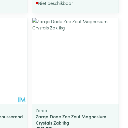
Niet beschikbaar
rende
Parfums en
geurproducten
CBD
Zarqa
mousserend
Zarqa Dode Zee Zout Magnesium
Crystals Zak 1kg