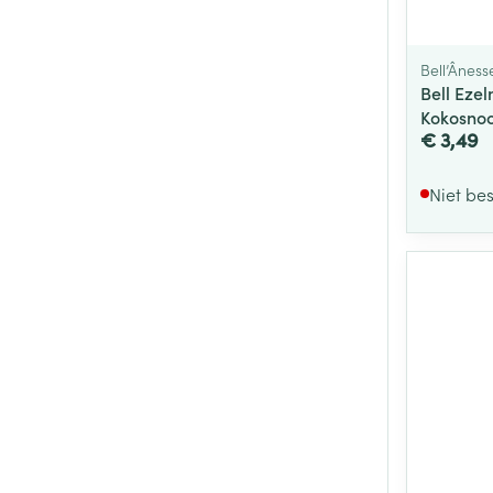
Bell’Âness
Bell Eze
Kokosnoo
€ 3,49
Niet be