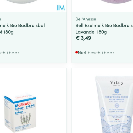
e
Bell’Ânesse
lmelk Bio Badbruisbal
Bell Ezelmelk Bio Badbrui
t 180g
Lavandel 180g
€ 3,49
schikbaar
Niet beschikbaar