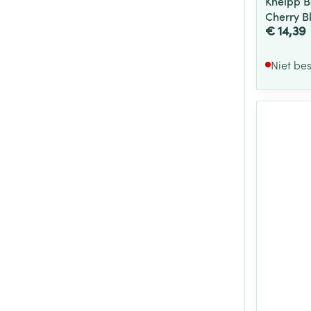
Kneipp B
Cherry B
€ 14,39
Niet be