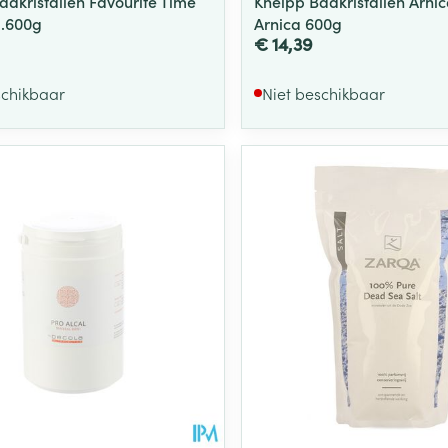
adkristallen Favourite Time
Kneipp Badkristallen Arnic
l.600g
Arnica 600g
€ 14,39
schikbaar
Niet beschikbaar