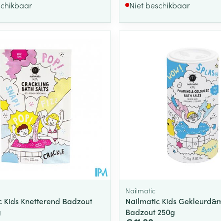
schikbaar
Niet beschikbaar
Toon meer
ging
Supplementen
Insectenwe
Mondmaskers
middelen
ssen
 -
id
d
Zelfbruiner
Scheren
Nailmatic
c Kids Knetterend Badzout
Nailmatic Kids Gekleurd&
g
Badzout 250g