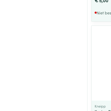
€ 5,00
Niet be
Kneipp