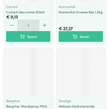
Comed
Animavital
Comed Uiercreme 250ml
Animavital Groene Klei 1,5kg
€ 9,13
Aantal
€ 27,27
Bestel
Bestel
Beaphar
Fendigo
Beaphar Wondspray 75ml
Helosan Hydraterende