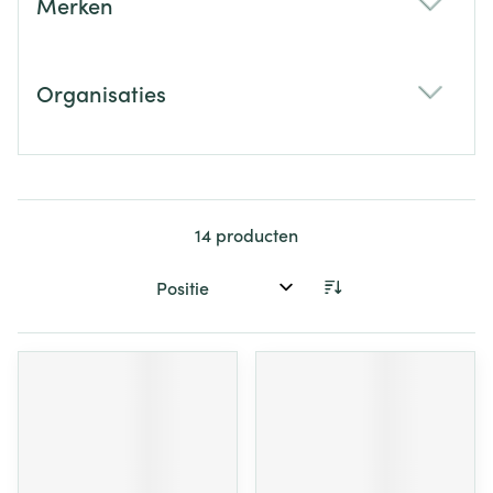
Merken
filter
Organisaties
filter
14
producten
Sorteer op: