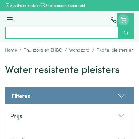
Ga naar de inhoud
Apothekersadvies
Snelle beschikbaarheid
Menu
Zoek
Product, merk, categorie...
Home
/
Thuiszorg en EHBO
/
Wondzorg
/
Fixatie, pleisters en s
Water resistente pleisters
Filteren
Doorgaan naar productlijst
Prijs
filter