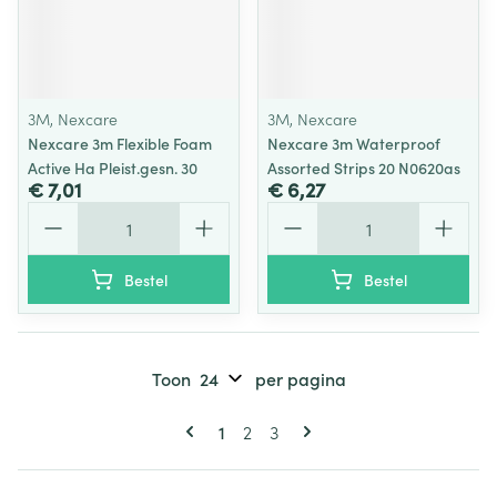
3M, Nexcare
3M, Nexcare
Nexcare 3m Flexible Foam
Nexcare 3m Waterproof
Active Ha Pleist.gesn. 30
Assorted Strips 20 N0620as
€ 7,01
€ 6,27
Aantal
Aantal
Bestel
Bestel
Toon
per pagina
Pagina's
U lees momenteel pagina
Pagina
Pagina
1
2
3