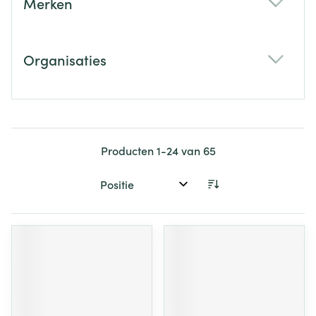
Merken
filter
Organisaties
filter
Producten
1
-
24
van
65
Sorteer op: