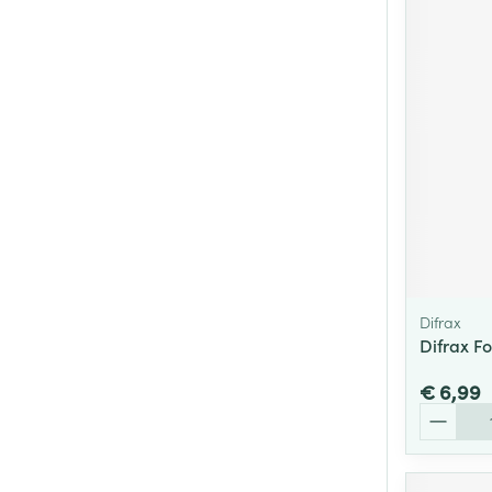
Difrax
Difrax F
€ 6,99
Aantal