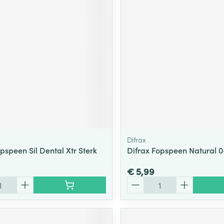
ging
Supplementen
Insectenwe
Mondmaskers
middelen
ssen
 -
id
d
Difrax
pspeen Sil Dental Xtr Sterk
Difrax Fopspeen Natural 
Zelfbruiner
Scheren
€ 5,99
Aantal