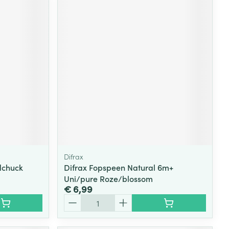
Difrax
dchuck
Difrax Fopspeen Natural 6m+
Uni/pure Roze/blossom
€ 6,99
Aantal