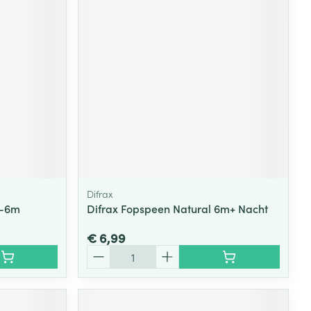
rende
Parfums en
geurproducten
Difrax
0-6m
Difrax Fopspeen Natural 6m+ Nacht
CBD
€ 6,99
Aantal