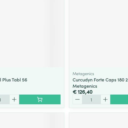
ging
Supplementen
Insectenwe
Mondmaskers
middelen
ssen
 -
id
d
Metagenics
l Plus Tabl 56
Curcudyn Forte Caps 180 
Metagenics
€ 126,40
Zelfbruiner
Scheren
Aantal