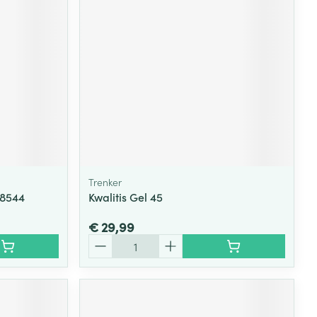
rende
Parfums en
geurproducten
Trenker
28544
Kwalitis Gel 45
€ 29,99
CBD
Aantal