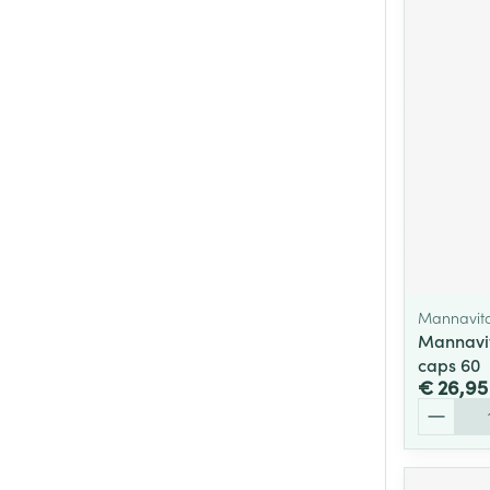
Mannavita
Mannavit
caps 60
€ 26,95
Aantal