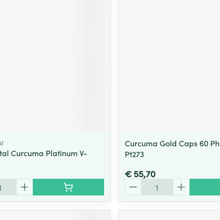
l
Curcuma Gold Caps 60 P
al Curcuma Platinum V-
Pt273
€ 55,70
Aantal