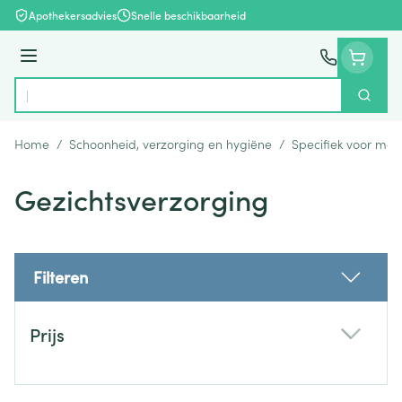
Ga naar de inhoud
Apothekersadvies
Snelle beschikbaarheid
Menu
Zoek
Product, merk, categorie...
Home
/
Schoonheid, verzorging en hygiëne
/
Specifiek voor ma
Gezichtsverzorging
Filteren
Doorgaan naar productlijst
Prijs
filter