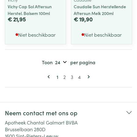
Vichy Cap Sol Aftersun
Caudalie Sun Herstellende
Herstel. Balsem 100ml
Aftersun Melk 200ml
€ 21,95
€ 19,90
Niet beschikbaar
Niet beschikbaar
Toon
per pagina
Pagina's
U lees momenteel pagina
Pagina
Pagina
Pagina
1
2
3
4
Neem contact met ons op
Apotheek Chantal Galmart BVBA
Brusselbaan 280D
1600
Sint-Pieters-Leeuw