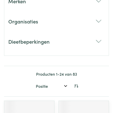
Merken
filter
Organisaties
filter
Dieetbeperkingen
filter
Producten
1
-
24
van
83
Sorteer op: