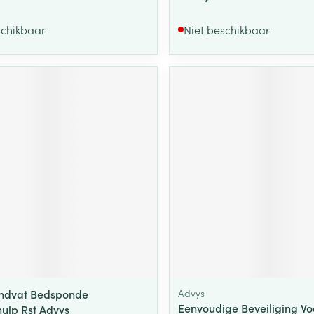
schikbaar
Niet beschikbaar
andvat Bedsponde
Advys
Eenvoudige Beveiliging Vo
hulp Rst Advys