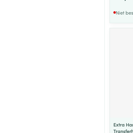
Niet be
Extra H
Transfer