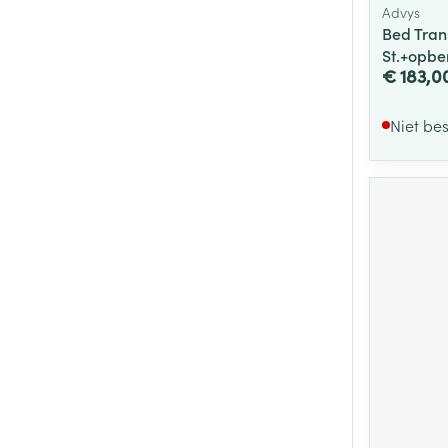
Advys
Bed Tran
St.+opbe
€ 183,0
Niet be