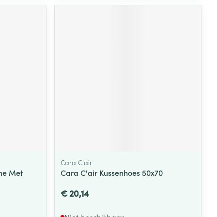
rende
Parfums en
geurproducten
CBD
Cara C'air
me Met
Cara C'air Kussenhoes 50x70
€ 20,14
Niet beschikbaar