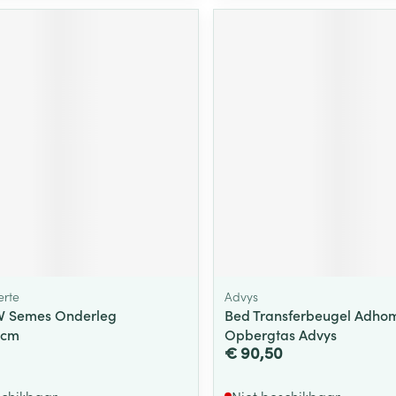
ging
Supplementen
Insectenwe
Mondmaskers
middelen
ssen
 -
id
d
Zelfbruiner
Scheren
rte
Advys
V Semes Onderleg
Bed Transferbeugel Adho
0cm
Opbergtas Advys
€ 90,50
schikbaar
Niet beschikbaar