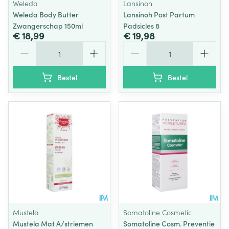
Weleda
Lansinoh
Weleda Body Butter
Lansinoh Post Partum
Zwangerschap 150ml
Padsicles 8
€ 18,99
€ 19,98
Aantal
Aantal
Bestel
Bestel
Mustela
Somatoline Cosmetic
Mustela Mat A/striemen
Somatoline Cosm. Preventie