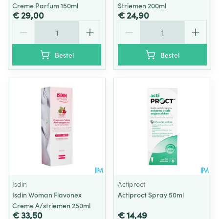
Creme Parfum 150ml
Striemen 200ml
€ 29,00
€ 24,90
Aantal
Aantal
Bestel
Bestel
Isdin
Actiproct
Isdin Woman Flavonex
Actiproct Spray 50ml
Creme A/striemen 250ml
€ 33,50
€ 14,49