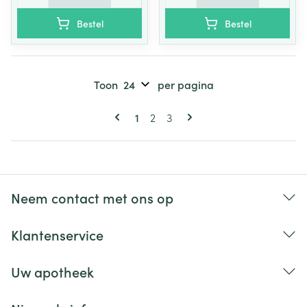
Bestel
Bestel
Toon
per pagina
Pagina's
U lees momenteel pagina
Pagina
Pagina
1
2
3
Neem contact met ons op
Klantenservice
Uw apotheek