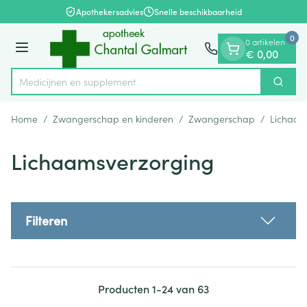
Dia 1 van 1
Ga naar de inhoud
Apothekersadvies
Snelle beschikbaarheid
0
0 artikelen
Menu
€ 0,00
Medici
Zoek
Product, merk, categorie...
Home
/
Zwangerschap en kinderen
/
Zwangerschap
/
Lichaam
Lichaamsverzorging
Filteren
Producten
1
-
24
van
63