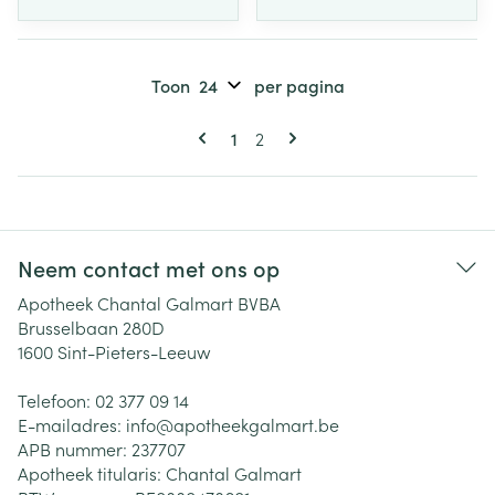
Toon
per pagina
Pagina's
U lees momenteel pagina
Pagina
1
2
Neem contact met ons op
Apotheek Chantal Galmart BVBA
Brusselbaan 280D
1600
Sint-Pieters-Leeuw
Telefoon:
02 377 09 14
E-mailadres:
info@
apotheekgalmart.be
APB nummer:
237707
Apotheek titularis:
Chantal Galmart