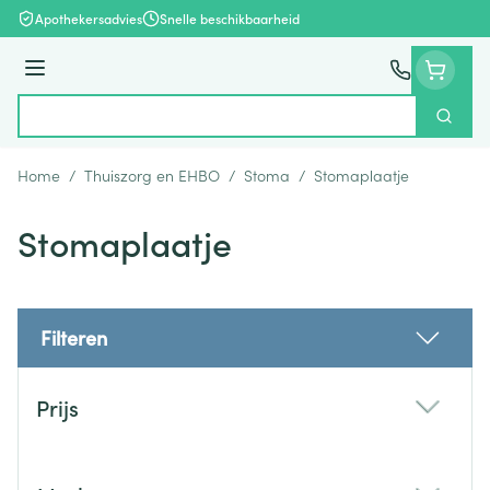
Ga naar de inhoud
Apothekersadvies
Snelle beschikbaarheid
Menu
Zoek
Product, merk, categorie...
Home
/
Thuiszorg en EHBO
/
Stoma
/
Stomaplaatje
Stomaplaatje
Filteren
Doorgaan naar productlijst
Prijs
filter