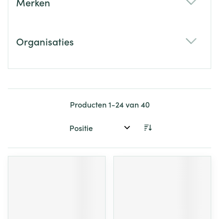
Merken
filter
Organisaties
filter
Producten
1
-
24
van
40
Sorteer op: