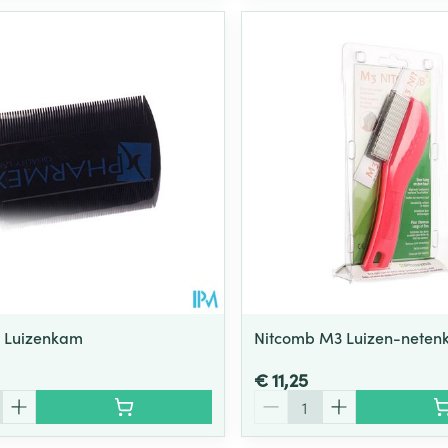
 Luizenkam
Nitcomb M3 Luizen-nete
€ 11,25
Aantal