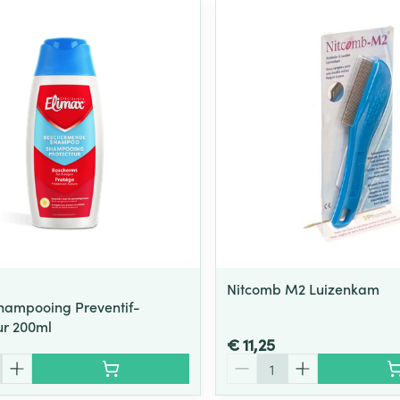
Nitcomb M2 Luizenkam
hampooing Preventif-
ur 200ml
€ 11,25
Aantal