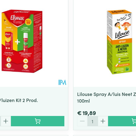
Toon meer
ging
Supplementen
Insectenwe
Mondmaskers
middelen
ssen
 -
id
d
Lilouse Spray A/luis Neet Z
luizen Kit 2 Prod.
100ml
Zelfbruiner
Scheren
€ 19,89
Aantal