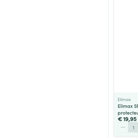
Elimax
Elimax S
protecte
€ 19,95
Aantal