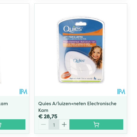
nkam
Quies A/luizen+neten Electronische
Kam
€ 28,75
Aantal