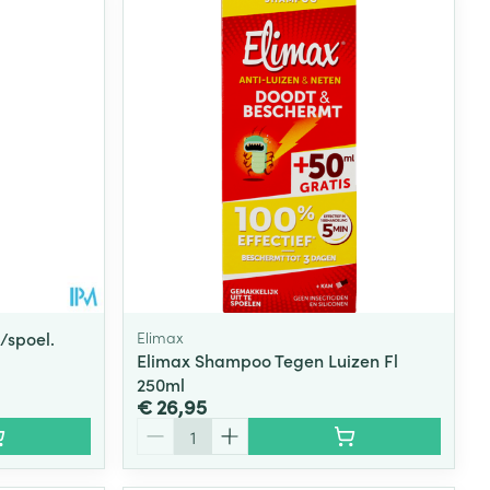
rende
Parfums en
geurproducten
/spoel.
Elimax
Elimax Shampoo Tegen Luizen Fl
250ml
CBD
€ 26,95
Aantal