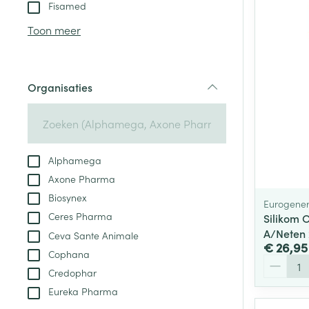
Aerosol toestel
kloven
Tabletten
Fisamed
Aerosol access
Blaren
Creme, gel en 
Toon meer
Zuurstof
Eelt
Eksteroog - lik
Ademhalingsste
Organisaties
Toon meer
filter
Spieren en gew
Specifiek voor
Alphamega
Naalden en spu
Axone Pharma
Lichaamsverzo
Infecties
Biosynex
Spuiten
Eurogener
Deodorant
Ceres Pharma
Silikom 
Oplossing voor 
Gezichtsverzor
A/Neten
Ceva Sante Animale
Naalden
€ 26,95
Luizen
Cophana
Aantal
Naalden voor i
Credophar
pennaalden
Eureka Pharma
Diagnostica
Toon meer