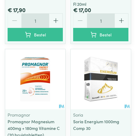
Fl 20ml
€ 17,90
€ 17,00
Aantal
Aantal
Bestel
Bestel
Promagnor
Soria
Promagnor Magnesium
Soria Energium 1000mg
400mg + 180mg Vitamine C
Comp 30
(20 bruistabletten)