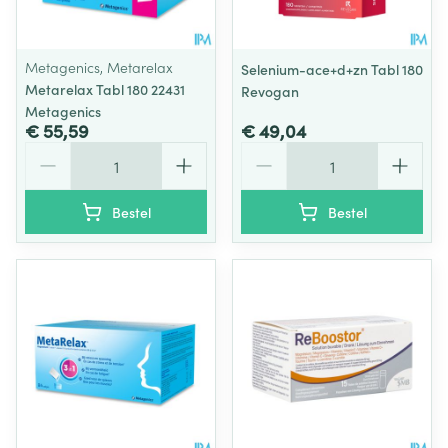
Metagenics, Metarelax
Selenium-ace+d+zn Tabl 180
Metarelax Tabl 180 22431
Revogan
Metagenics
€ 55,59
€ 49,04
Aantal
Aantal
Bestel
Bestel