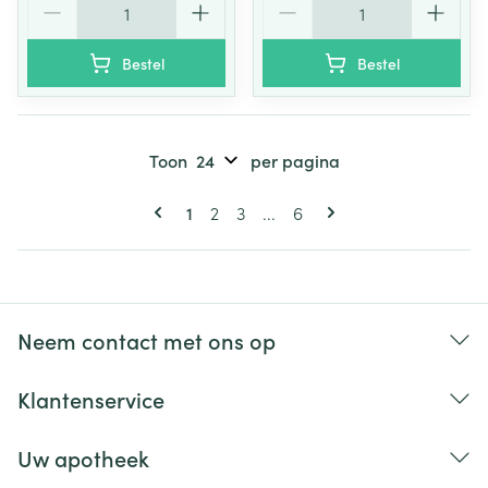
Bestel
Bestel
Toon
per pagina
Pagina's
U lees momenteel pagina
Pagina
Pagina
Pagina
1
2
3
...
6
Neem contact met ons op
Klantenservice
Uw apotheek