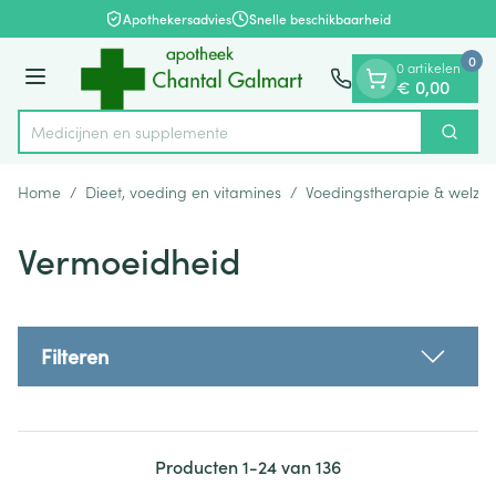
Dia 1 van 1
Ga naar de inhoud
Apothekersadvies
Snelle beschikbaarheid
0
0 artikelen
Menu
€ 0,00
Medic
Zoek
Product, merk, categorie...
Home
/
Dieet, voeding en vitamines
/
Voedingstherapie & welzijn
Vermoeidheid
Filteren
Producten
1
-
24
van
136