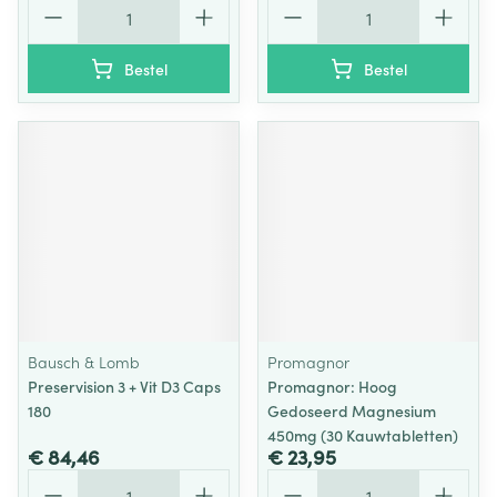
Aantal
Aantal
Bestel
Bestel
Bausch & Lomb
Promagnor
Preservision 3 + Vit D3 Caps
Promagnor: Hoog
180
Gedoseerd Magnesium
450mg (30 Kauwtabletten)
€ 84,46
€ 23,95
Aantal
Aantal