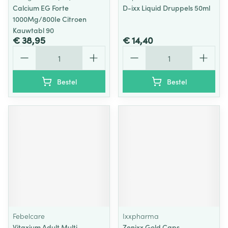
Calcium EG Forte
D-ixx Liquid Druppels 50ml
1000Mg/800Ie Citroen
Kauwtabl 90
€ 38,95
€ 14,40
Aantal
Aantal
Bestel
Bestel
Febelcare
Ixxpharma
Vitaxium Adult Multi
Zenixx Gold Caps