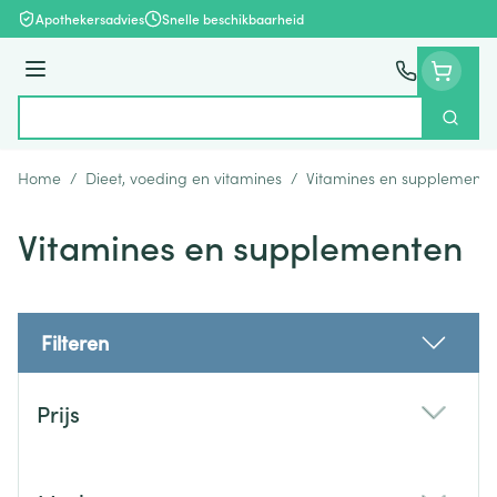
Ga naar de inhoud
Apothekersadvies
Snelle beschikbaarheid
Menu
Zoek
Product, merk, categorie...
Home
/
Dieet, voeding en vitamines
/
Vitamines en supplemente
Vitamines en supplementen
Filteren
Doorgaan naar productlijst
Prijs
filter