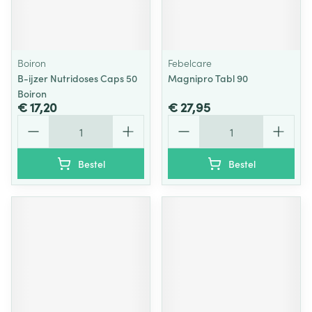
Boiron
Febelcare
B-ijzer Nutridoses Caps 50
Magnipro Tabl 90
Boiron
€ 17,20
€ 27,95
Aantal
Aantal
Bestel
Bestel