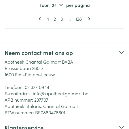
Toon
per pagina
Pagina's
U lees momenteel pagina
Pagina
Pagina
Pagina
1
2
3
...
128
Neem contact met ons op
Apotheek Chantal Galmart BVBA
Brusselbaan 280D
1600
Sint-Pieters-Leeuw
Telefoon:
02 377 09 14
E-mailadres:
info@
apotheekgalmart.be
APB nummer:
237707
Apotheek titularis:
Chantal Galmart
BTW nummer:
BE0880478601
Klantenservice