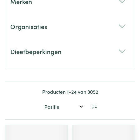
Merken
filter
Organisaties
filter
Dieetbeperkingen
filter
Producten
1
-
24
van
3052
Sorteer op: