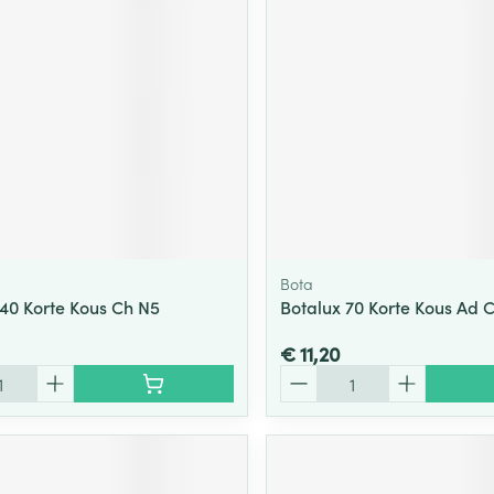
ging
Supplementen
Insectenwe
Mondmaskers
middelen
ssen
 -
id
d
Bota
140 Korte Kous Ch N5
Botalux 70 Korte Kous Ad 
€ 11,20
Zelfbruiner
Scheren
Aantal