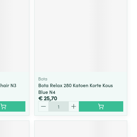
rende
Parfums en
geurproducten
Bota
Chair N3
Bota Relax 280 Katoen Korte Kous
Blue N4
€ 25,70
CBD
Aantal