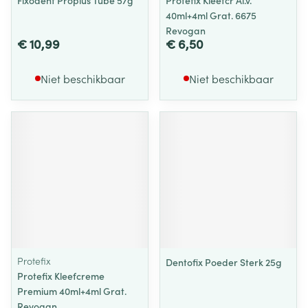
Fixodent Proplus Tube 57g
Protefix Kleefcr Al.v.
40ml+4ml Grat. 6675
Revogan
€ 10,99
€ 6,50
Niet beschikbaar
Niet beschikbaar
Protefix
Dentofix Poeder Sterk 25g
Protefix Kleefcreme
Premium 40ml+4ml Grat.
Revogan