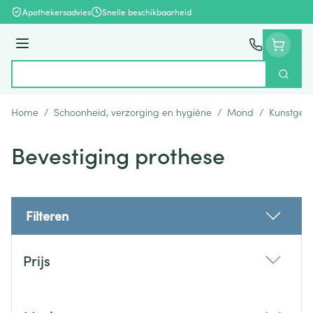
Ga naar de inhoud
Apothekersadvies
Snelle beschikbaarheid
Menu
Zoek
Product, merk, categorie...
Home
/
Schoonheid, verzorging en hygiëne
/
Mond
/
Kunstgebi
Bevestiging prothese
Filteren
Doorgaan naar productlijst
Prijs
filter