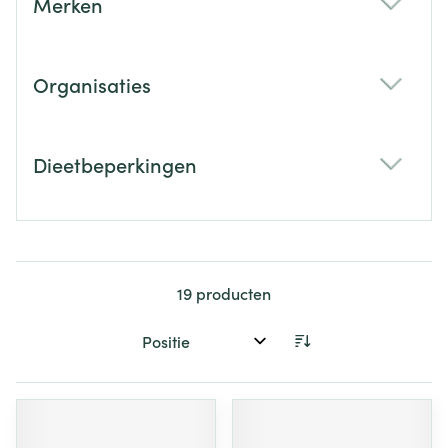
Merken
filter
Organisaties
filter
Dieetbeperkingen
filter
19
producten
Sorteer op: