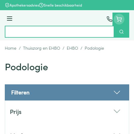
Ga naar de inhoud
Apothekersadvies
Snelle beschikbaarheid
Menu
Zoek
Product, merk, categorie...
Home
/
Thuiszorg en EHBO
/
EHBO
/
Podologie
Podologie
Filteren
Doorgaan naar productlijst
Prijs
filter