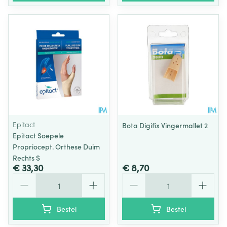
Epitact
Bota Digifix Vingermallet 2
Epitact Soepele
Propriocept. Orthese Duim
Rechts S
€ 33,30
€ 8,70
Aantal
Aantal
Bestel
Bestel