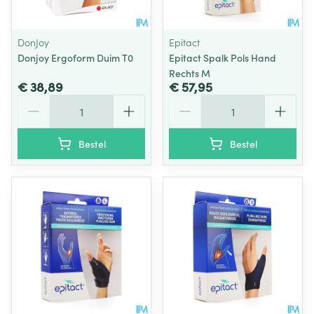
DonJoy
Epitact
Donjoy Ergoform Duim T0
Epitact Spalk Pols Hand
Rechts M
€ 38,89
€ 57,95
Aantal
Aantal
Bestel
Bestel