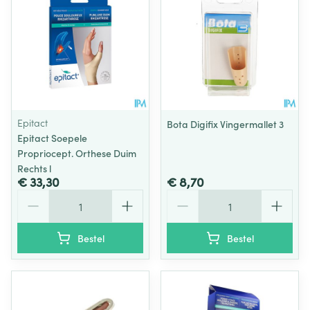
Epitact
Bota Digifix Vingermallet 3
Epitact Soepele
Propriocept. Orthese Duim
Rechts l
€ 33,30
€ 8,70
Aantal
Aantal
Bestel
Bestel