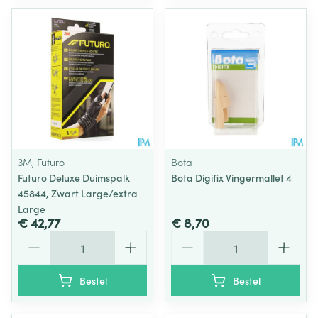
3M, Futuro
Bota
Futuro Deluxe Duimspalk
Bota Digifix Vingermallet 4
45844, Zwart Large/extra
Large
€ 42,77
€ 8,70
Aantal
Aantal
Bestel
Bestel