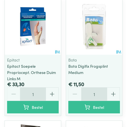
Epitact
Bota
Epitact Soepele
Bota Digifix Frogsplint
Propriocept. Orthese Duim
Medium
Links M
€ 33,30
€ 11,50
Aantal
Aantal
Bestel
Bestel