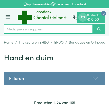
Dia 1 van 1
Ga naar de inhoud
Apothekersadvies
Snelle beschikbaarheid
0
0 artikelen
Menu
€ 0,00
Zoek
Product, merk, categorie...
Home
/
Thuiszorg en EHBO
/
EHBO
/
Bandages en Orthopedie
Hand en duim
Filteren
Producten
1
-
24
van
165