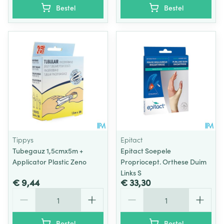
Bestel
Bestel
Tippys
Epitact
Tubegauz 1,5cmx5m +
Epitact Soepele
Applicator Plastic Zeno
Propriocept. Orthese Duim
Links S
€ 9,44
€ 33,30
Aantal
Aantal
Bestel
Bestel