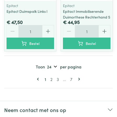
Epitact
Epitact
Epitact Duimspalk Links l
Epitact Immobiliserende
Duimorthese Rechterhand S
€ 47,50
€ 44,95
Aantal
Aantal
Bestel
Bestel
Toon
per pagina
Pagina's
U lees momenteel pagina
Pagina
Pagina
Pagina
1
2
3
...
7
Neem contact met ons op