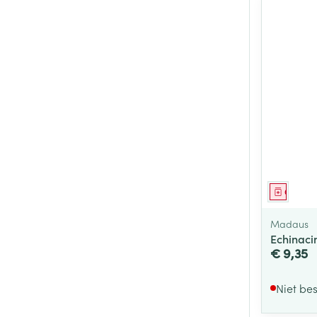
Genees
Madaus
Echinaci
€ 9,35
Niet be