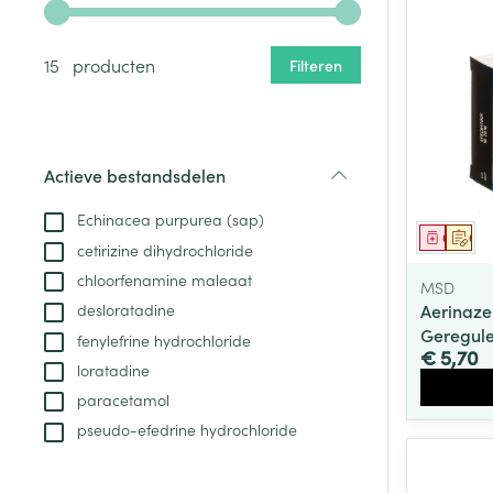
kinderen
Verzorging
Laxeermiddele
Gebruik de pijltjestoetsen links en rechts om de minim
Toon submenu voor Zwangersc
Toon meer
Toon meer
Oligo-element
Honden
Toon meer
Toon meer
15 producten
Filteren
Vitaliteit 50+
Toon submenu voor Vitaliteit 5
Thuiszorg
Plantaardige o
Nagels en hoe
Natuur geneeskunde
Mond
Huid
Toon submenu voor Natuur ge
Batterijen
Actieve bestandsdelen
Droge mond
Ontsmetten en
Thuiszorg en EHBO
filter
Toebehoren
Spijsvertering
desinfecteren
Toon submenu voor Thuiszorg
Echinacea purpurea (sap)
Elektrische tan
Steriel materia
Genees
Op 
Schimmels
cetirizine dihydrochloride
Dieren en insecten
Interdentaal - f
Toon submenu voor Dieren en 
Vacht, huid of 
chloorfenamine maleaat
Koortsblaasjes 
MSD
Kunstgebit
Aerinaz
desloratadine
Geneesmiddelen
Jeuk
Toon meer
Geregule
Toon submenu voor Geneesmi
fenylefrine hydrochloride
€ 5,70
loratadine
paracetamol
Voeten en ben
Aerosoltherapi
pseudo-efedrine hydrochloride
zuurstof
Zware benen
Droge voeten, e