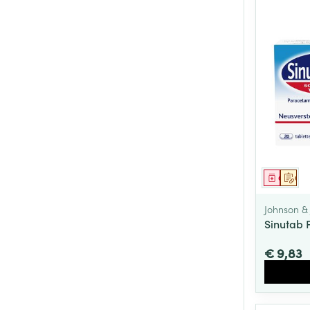
Genees
Op 
Johnson &
Sinutab 
€ 9,83