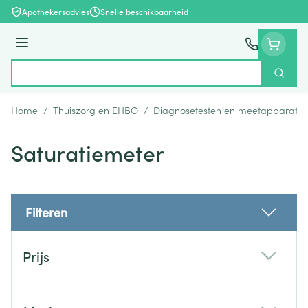
Ga naar de inhoud
Apothekersadvies
Snelle beschikbaarheid
Menu
Zoek
Product, merk, categorie...
Home
/
Thuiszorg en EHBO
/
Diagnosetesten en meetapparatuu
Saturatiemeter
Filteren
Doorgaan naar productlijst
Prijs
filter