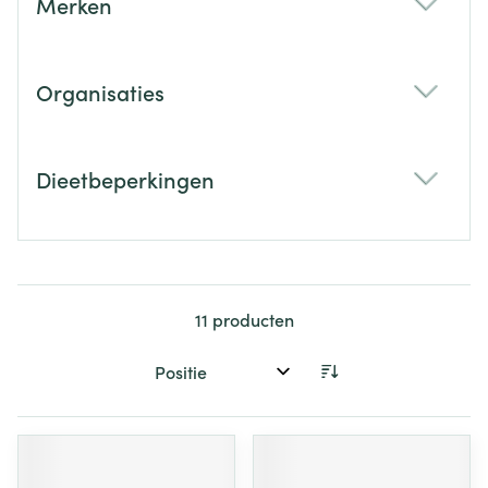
Merken
filter
Organisaties
filter
Dieetbeperkingen
filter
11
producten
Sorteer op: